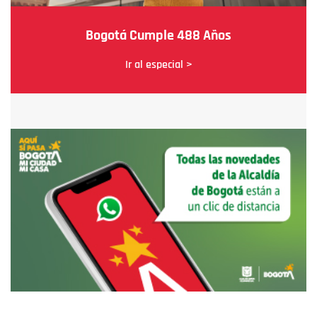
Bogotá Cumple 488 Años
Ir al especial >