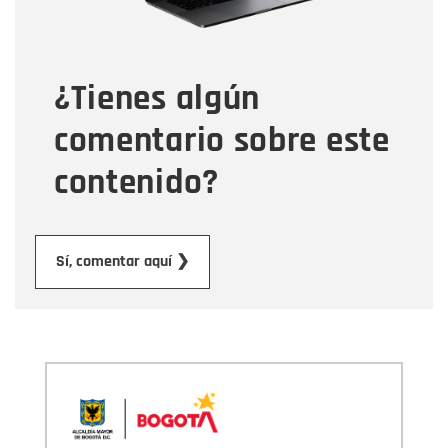
Tipo de comentario
¿Tienes algún
Mensaje
comentario sobre este
contenido?
Enviar
Sí, comentar aquí ❯