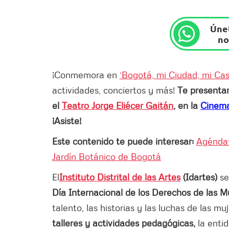
Únet
no
¡Conmemora en
‘Bogotá, mi Ciudad, mi Cas
actividades, conciertos y más!
Te presentam
el
Teatro Jorge Eliécer Gaitán
, en la
Cinema
¡Asiste!
Este contenido te puede interesar:
Agéndat
Jardín Botánico de Bogotá
El
Instituto Distrital de las Artes
(Idartes)
se
Día Internacional de los Derechos de las M
talento, las historias y las luchas de las mu
talleres y actividades pedagógicas,
la enti