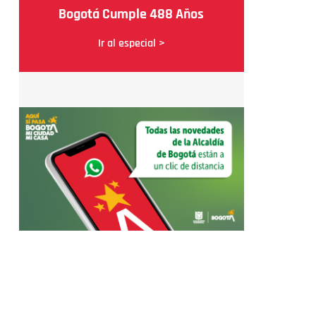
Bogotá Cumple 488 Años
Ir al especial >