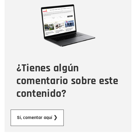
Nombre
Nombre
Correo electrónico
Tipo de comentario
¿Tienes algún
Mensaje
comentario sobre este
contenido?
Enviar
Sí, comentar aquí ❯