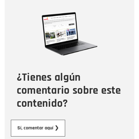
Nombre
Nombre
Correo electrónico
Tipo de comentario
¿Tienes algún
Mensaje
comentario sobre este
contenido?
Enviar
Sí, comentar aquí ❯