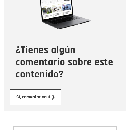
Correo electrónico
Tipo de comentario
¿Tienes algún
Mensaje
comentario sobre este
contenido?
Enviar
Sí, comentar aquí ❯