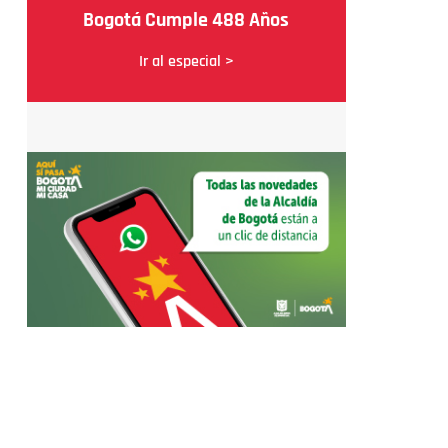
Bogotá Cumple 488 Años
Ir al especial >