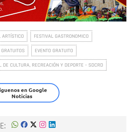
L ARTÍSTICO
FESTIVAL GASTRONOMICO
 GRATUITOS
EVENTO GRATUITO
L DE CULTURA, RECREACIÓN Y DEPORTE - SDCRD
íguenos en Google
Noticias
E: