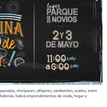
Foto: Secretaría Distrital de Cultura, Recreación y Deporte - SDCRD.
panadas, choripanes, alfajores, sándwiches, asados, entre
s. Además, habrá emprendimientos de moda, hogar y