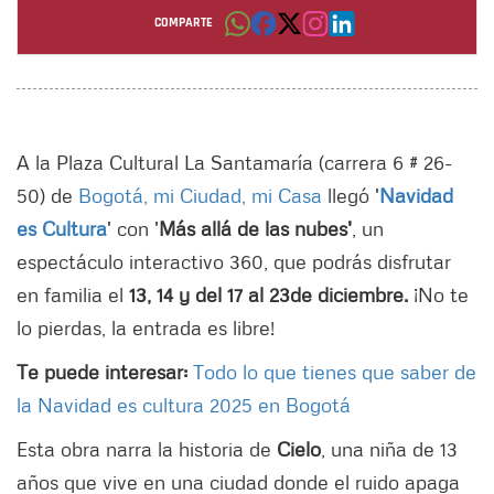
Por: Belcy Nuñez
COMPARTE
A la Plaza Cultural La Santamaría (carrera 6 # 26-
50) de
Bogotá, mi Ciudad, mi Casa
llegó '
Navidad
es Cultura
' con '
Más allá de las nubes'
, un
espectáculo interactivo 360, que podrás disfrutar
en familia el
13, 14 y del 17 al 23
de diciembre.
¡No te
lo pierdas, la entrada es libre!
Te puede interesar:
Todo lo que tienes que saber de
la Navidad es cultura 2025 en Bogotá
Esta obra narra la historia de
Cielo
, una niña de 13
años que vive en una ciudad donde el ruido apaga