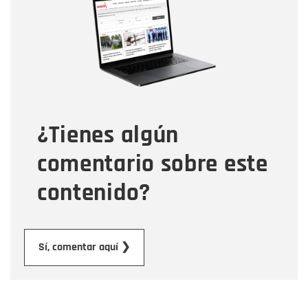
Correo electrónico
Tipo de comentario
¿Tienes algún
Mensaje
comentario sobre este
contenido?
Enviar
Sí, comentar aquí ❯