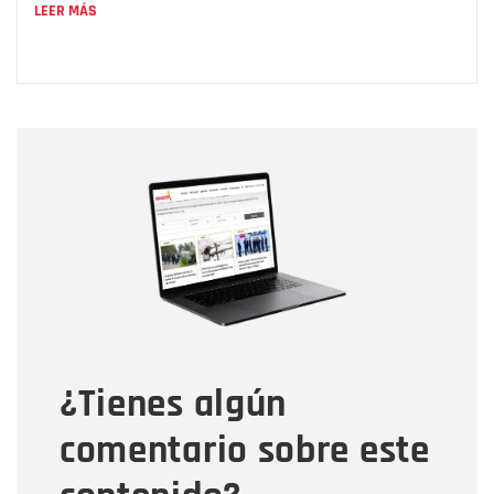
LEER MÁS
Nombre
Nombre
Correo electrónico
Tipo de comentario
¿Tienes algún
Mensaje
comentario sobre este