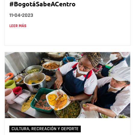
#BogotáSabeACentro
11•04•2023
LEER MÁS
CULTURA, RECREACIÓN Y DEPORTE