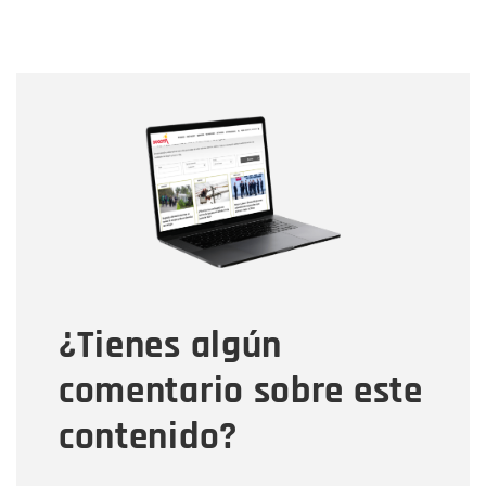
Nombre
Nombre
Correo electrónico
Tipo de comentario
¿Tienes algún
Mensaje
comentario sobre este
contenido?