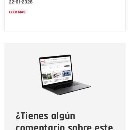
22•01•2026
LEER MÁS
Nombre
Nombre
Correo electrónico
Tipo de comentario
¿Tienes algún
Mensaje
comentario sobre este