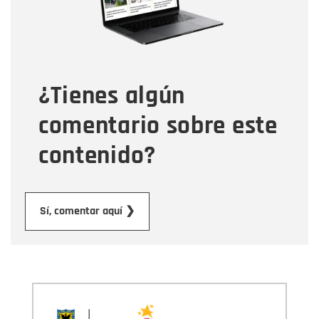
Tipo de comentario
¿Tienes algún
Mensaje
comentario sobre este
contenido?
Enviar
Sí, comentar aquí ❯