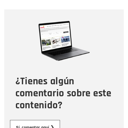
Nombre
Nombre
Correo electrónico
Tipo de comentario
¿Tienes algún
Mensaje
comentario sobre este
contenido?
Enviar
Sí, comentar aquí ❯