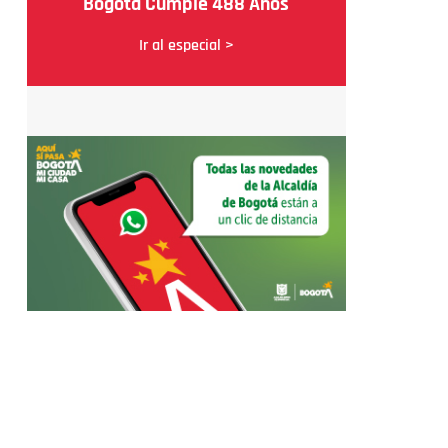
Bogotá Cumple 488 Años
Ir al especial >