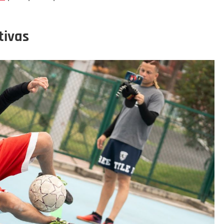
.
tivas