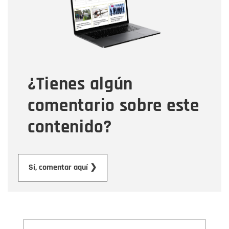
Correo electrónico
Tipo de comentario
¿Tienes algún
Mensaje
comentario sobre este
contenido?
Enviar
Sí, comentar aquí ❯