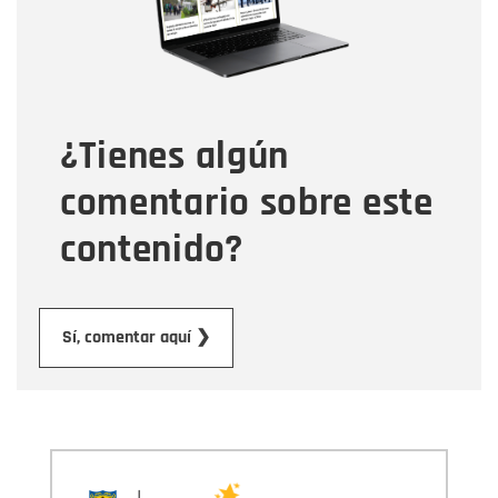
Tipo de comentario
¿Tienes algún
Mensaje
comentario sobre este
contenido?
Enviar
Sí, comentar aquí ❯