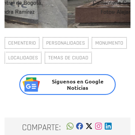
Cementerio Central de Bogotá.
Fotos: Alejandra Ramírez
CEMENTERIO
PERSONALIDADES
MONUMENTO
LOCALIDADES
TEMAS DE CIUDAD
Síguenos en Google
Noticias
COMPARTE: