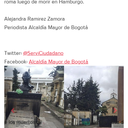
roma luego de morir en Hamburgo.
Alejandra Ramirez Zamora
Periodista Alcaldía Mayor de Bogotá
Twitter:
@ServiCiudadano
Facebook:
Alcaldía Mayor de Bogotá
Siguiente
Anter
Viaje a la casa de los muertos: el