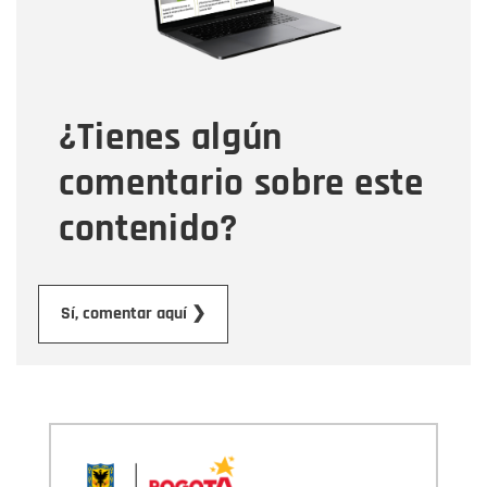
Tipo de comentario
¿Tienes algún
Mensaje
comentario sobre este
contenido?
Enviar
Sí, comentar aquí ❯