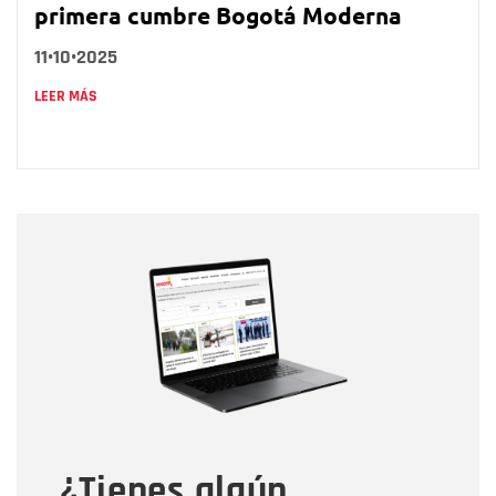
primera cumbre Bogotá Moderna
11•10•2025
LEER MÁS
Nombre
Nombre
Correo electrónico
Tipo de comentario
¿Tienes algún
Mensaje