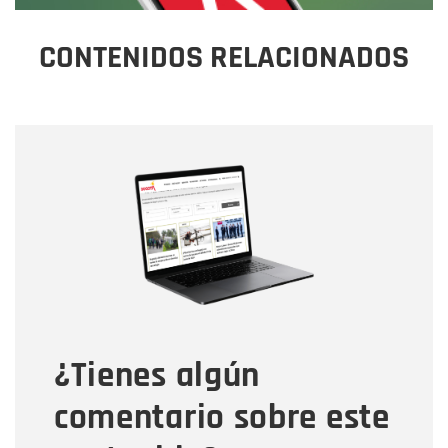
CONTENIDOS RELACIONADOS
Nombre
Nombre
Correo electrónico
Tipo de comentario
¿Tienes algún
Mensaje
comentario sobre este