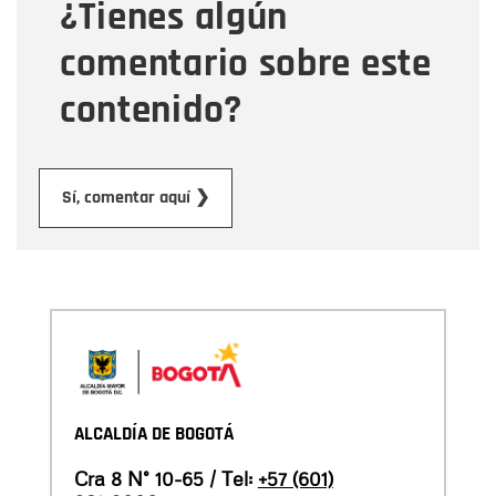
¿Tienes algún
Mensaje
comentario sobre este
contenido?
Enviar
Sí, comentar aquí ❯
ALCALDÍA DE BOGOTÁ
Cra 8 N° 10-65 / Tel:
+57 (601)