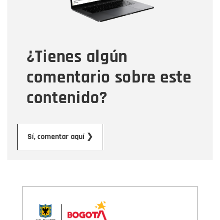
Tipo de comentario
¿Tienes algún
Mensaje
comentario sobre este
contenido?
Enviar
Sí, comentar aquí ❯