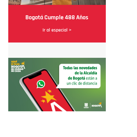
Bogotá Cumple 488 Años
Ir al especial >