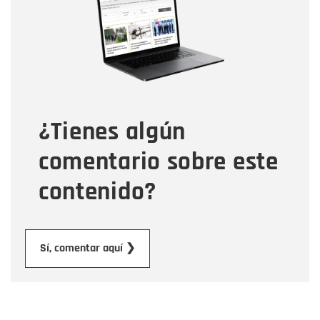
Correo electrónico
Tipo de comentario
¿Tienes algún
Mensaje
comentario sobre este
contenido?
Enviar
Sí, comentar aquí ❯