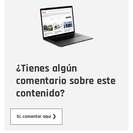
Nombre
Nombre
Correo electrónico
Tipo de comentario
¿Tienes algún
Mensaje
comentario sobre este
contenido?
Enviar
Sí, comentar aquí ❯