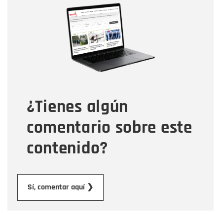
Nombre
Correo electrónico
Tipo de comentario
¿Tienes algún
Mensaje
comentario sobre este
contenido?
Enviar
Sí, comentar aquí ❯