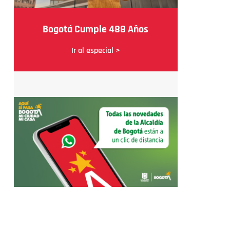
Bogotá Cumple 488 Años
Ir al especial >