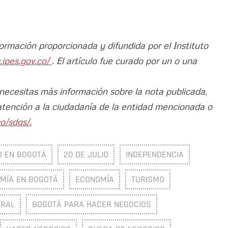
formación proporcionada y difundida por el Instituto
.ipes.gov.co/
. El artículo fue curado por un o una
 necesitas más información sobre la nota publicada,
atención a la ciudadanía de la entidad mencionada o
o/sdqs/.
O EN BOGOTÁ
20 DE JULIO
INDEPENDENCIA
MÍA EN BOGOTÁ
ECONOMÍA
TURISMO
URAL
BOGOTÁ PARA HACER NEGOCIOS