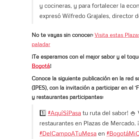
y cocineras, y para fortalecer la ec
expresó Wilfredo Grajales, director 
No te vayas sin conocer:
Visita estas Plaz
paladar
¡Te esperamos con el mejor sabor y el toqu
Bogotá
!
Conoce la siguiente publicación en la red s
(IPES), con la invitación a participar en el ‘
y restaurantes participantes:
1️⃣
#AquíSíPasa
tu ruta del sabor! 🍚 
restaurantes en Plazas de Mercado. 
#DelCampoATuMesa
en
#BogotáMi