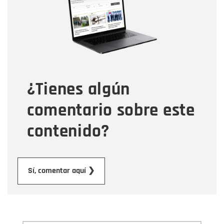
Correo electrónico
Tipo de comentario
¿Tienes algún
Mensaje
comentario sobre este
contenido?
Enviar
Sí, comentar aquí ❯