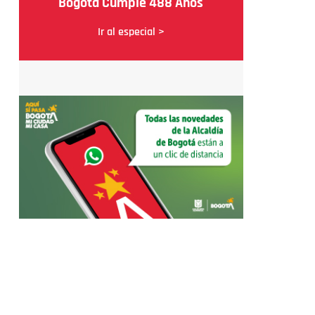
Bogotá Cumple 488 Años
Ir al especial >