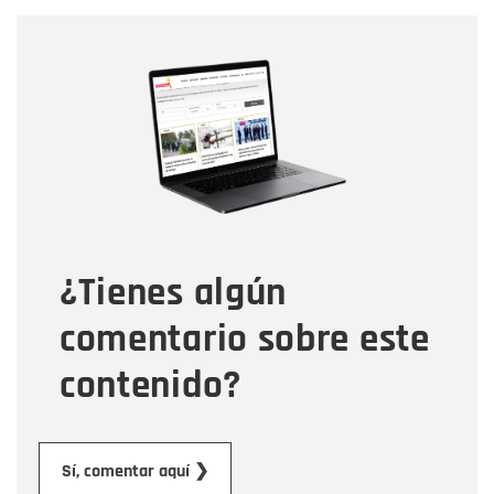
Nombre
Nombre
Correo electrónico
Tipo de comentario
¿Tienes algún
Mensaje
comentario sobre este
contenido?
Enviar
Sí, comentar aquí ❯