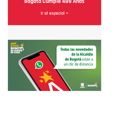
Bogotá Cumple 488 Años
Ir al especial >