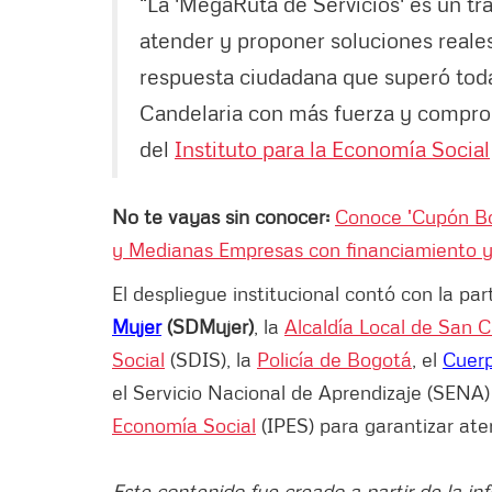
“La 'MegaRuta de Servicios' es un tr
atender y proponer soluciones real
respuesta ciudadana que superó toda
Candelaria con más fuerza y comprom
del
Instituto para la Economía Social
No te vayas sin conocer:
Conoce 'Cupón Bo
y Medianas Empresas con financiamiento 
El despliegue institucional contó con la par
Mujer
(SDMujer)
, la
Alcaldía Local de San C
Social
(SDIS), la
Policía de Bogotá
, el
Cuerp
el Servicio Nacional de Aprendizaje (SENA)
Economía Social
(IPES) para garantizar at
Este contenido fue creado a partir de la in