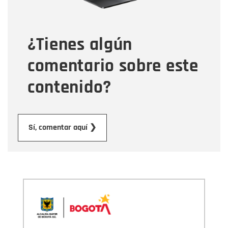
Tipo de comentario
¿Tienes algún
Mensaje
comentario sobre este
contenido?
Enviar
Sí, comentar aquí ❯