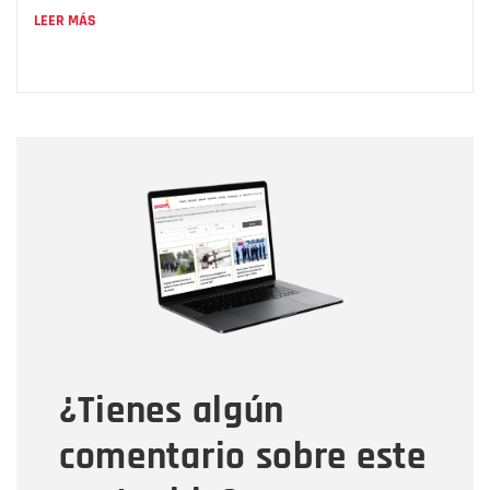
LEER MÁS
Nombre
Nombre
Correo electrónico
Tipo de comentario
¿Tienes algún
Mensaje
comentario sobre este