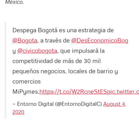
México.
Despega Bogotá es una estrategia de
@Bogota
, a través de
@DesEconomicoBog
y
@civicobogota
, que impulsará la
competitividad de más de 30 mil
pequeños negocios, locales de barrio y
comercios
MiPymes.
https://t.co/W2RcneStES
pic.twitte
— Entorno Digital (@EntornoDigitalC)
August 4,
2020