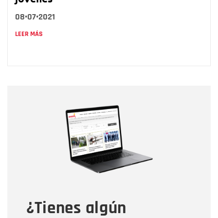
08•07•2021
LEER MÁS
Nombre
Nombre
Correo electrónico
Tipo de comentario
¿Tienes algún
Mensaje