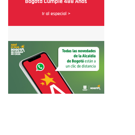
Bogotá Cumple 488 Años
Ir al especial >