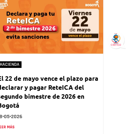
HACIENDA
El 22 de mayo vence el plazo para
declarar y pagar ReteICA del
segundo bimestre de 2026 en
Bogotá
18•05•2026
EER MÁS