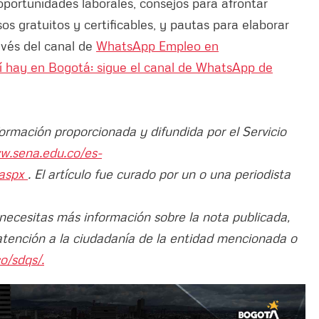
portunidades laborales, consejos para afrontar
os gratuitos y certificables, y pautas para elaborar
ravés del canal de
WhatsApp Empleo en
sí hay en Bogotá: sigue el canal de WhatsApp de
formación proporcionada y difundida por el Servicio
ww.sena.edu.co/es-
.aspx
. El artículo fue curado por un o una periodista
 necesitas más información sobre la nota publicada,
atención a la ciudadanía de la entidad mencionada o
o/sdqs/.