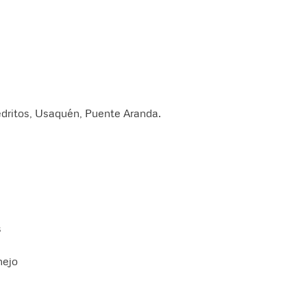
edritos, Usaquén, Puente Aranda.
s
nejo