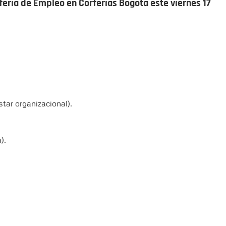
eria de Empleo en Corferias Bogotá este viernes 17
star organizacional).
).