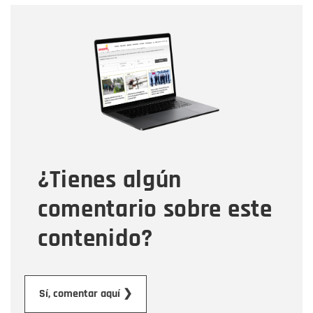
Nombre
Nombre
Correo electrónico
Tipo de comentario
¿Tienes algún
Mensaje
comentario sobre este
contenido?
Enviar
Sí, comentar aquí ❯