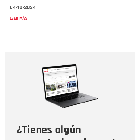
04•10•2024
LEER MÁS
Nombre
Nombre
Correo electrónico
Tipo de comentario
¿Tienes algún
Mensaje