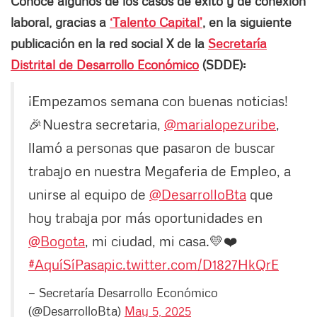
Conoce algunos de los casos de éxito y de conexión
laboral, gracias a
‘Talento Capital’
, en la siguiente
publicación en la red social X de la
Secretaría
Distrital de Desarrollo Económico
(SDDE):
¡Empezamos semana con buenas noticias!
🎉Nuestra secretaria,
@marialopezuribe
,
llamó a personas que pasaron de buscar
trabajo en nuestra Megaferia de Empleo, a
unirse al equipo de
@DesarrolloBta
que
hoy trabaja por más oportunidades en
@Bogota
, mi ciudad, mi casa.💛❤️
#AquíSíPasa
pic.twitter.com/D1827HkQrE
— Secretaría Desarrollo Económico
(@DesarrolloBta)
May 5, 2025