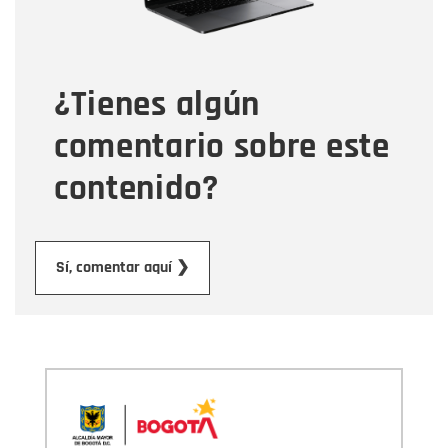
Tipo de comentario
¿Tienes algún
Mensaje
comentario sobre este
contenido?
Enviar
Sí, comentar aquí ❯