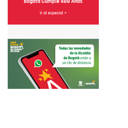
Bogotá Cumple 488 Años
Ir al especial >