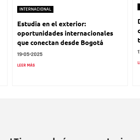
INTERNACIONAL
Estudia en el exterior:
oportunidades internacionales
que conectan desde Bogotá
1
19•05•2025
L
LEER MÁS
Nombre
C
Nombre
Tipo de comentario
M