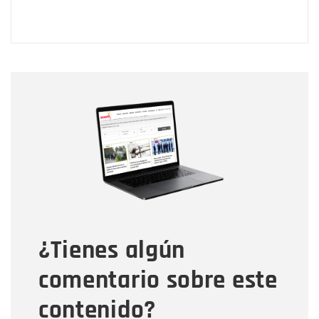
Nombre
Nombre
Correo electrónico
Tipo de comentario
¿Tienes algún
Mensaje
comentario sobre este
contenido?