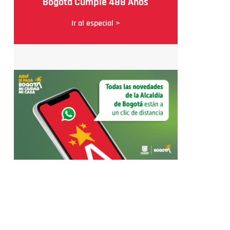
Bogotá Cumple 488 Años
Ir al especial >