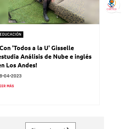
EDUCACIÓN
¡Con 'Todos a la U' Gisselle
estudia Análisis de Nube e inglés
en Los Andes!
18•04•2023
EER MÁS
orreo electrónico