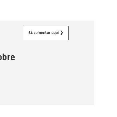
orreo electrónico
Sí, comentar aquí ❯
ensaje
obre
Enviar