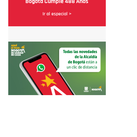
Bogotá Cumple 488 Años
Ir al especial >