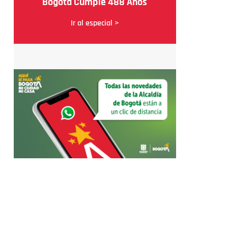
Bogotá Cumple 488 Años
Ir al especial >