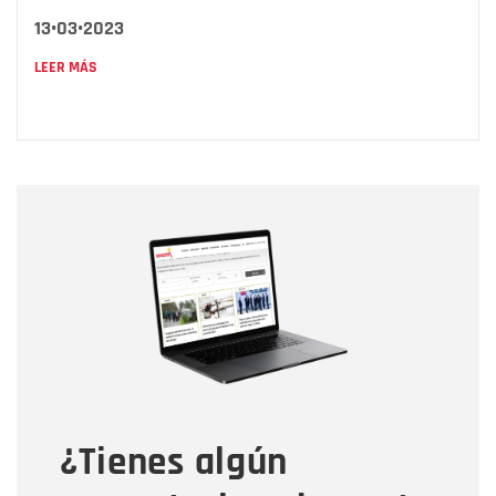
13•03•2023
LEER MÁS
Nombre
Nombre
Correo electrónico
Tipo de comentario
¿Tienes algún
Mensaje