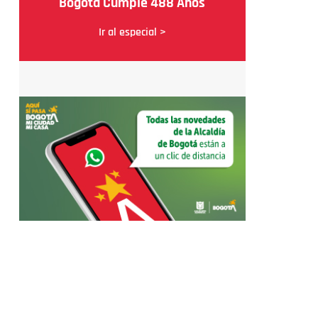
Bogotá Cumple 488 Años
Ir al especial >