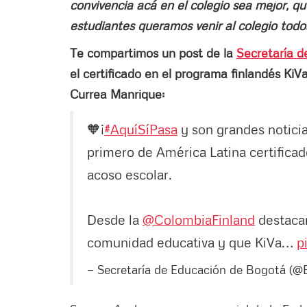
convivencia acá en el colegio sea mejor, q
estudiantes queramos venir al colegio todos
Te compartimos un post de la
Secretaría d
el certificado en el programa finlandés KiV
Currea Manrique:
🧡¡
#AquíSíPasa
y son grandes noticia
primero de América Latina certificad
acoso escolar.
Desde la
@ColombiaFinland
destacan
comunidad educativa y que KiVa…
p
— Secretaría de Educación de Bogotá (