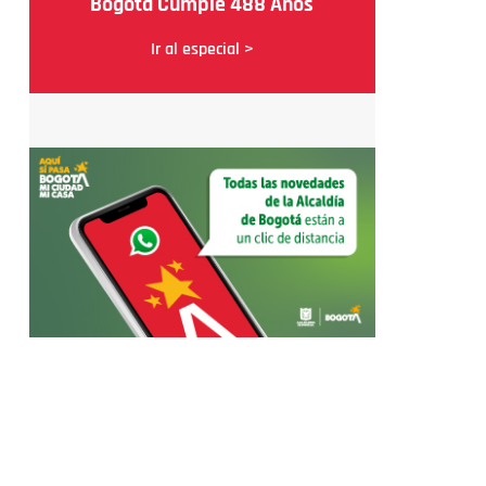
Bogotá Cumple 488 Años
Ir al especial >