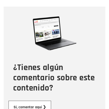
Nombre
Nombre
Correo electrónico
Tipo de comentario
¿Tienes algún
Mensaje
comentario sobre este
contenido?
Enviar
Sí, comentar aquí ❯