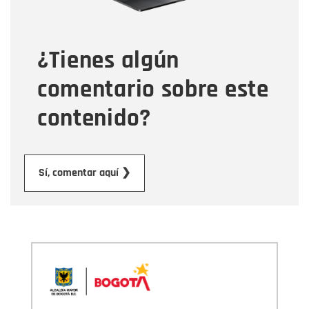
Tipo de comentario
¿Tienes algún
Mensaje
comentario sobre este
contenido?
Enviar
Sí, comentar aquí ❯