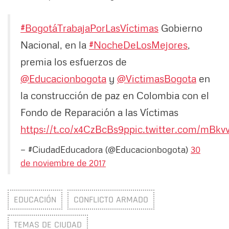
#BogotáTrabajaPorLasVíctimas
Gobierno
Nacional, en la
#NocheDeLosMejores
,
premia los esfuerzos de
@Educacionbogota
y
@VictimasBogota
en
la construcción de paz en Colombia con el
Fondo de Reparación a las Víctimas
https://t.co/x4CzBcBs9p
pic.twitter.com/mBk
— #CiudadEducadora (@Educacionbogota)
30
de noviembre de 2017
EDUCACIÓN
CONFLICTO ARMADO
TEMAS DE CIUDAD